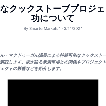
能なクックストーブプロジェ
功について
By
SmarterMarkets™
·
3/14/2024
ル・マクドゥーガル議長による持続可能なクックスト
解説します。彼が語る炭素市場との関係やプロジェク
ェクトの影響などを紹介します。