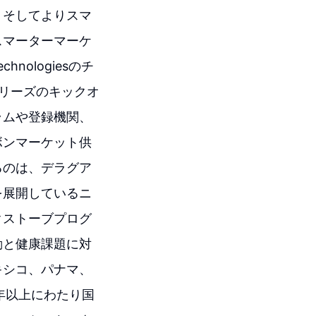
、そしてよりスマ
スマーターマーケ
ologiesのチ
リーズのキックオ
ラムや登録機関、
ボンマーケット供
るのは、デラグア
を展開しているニ
クストーブプログ
動と健康課題に対
キシコ、パナマ、
年以上にわたり国