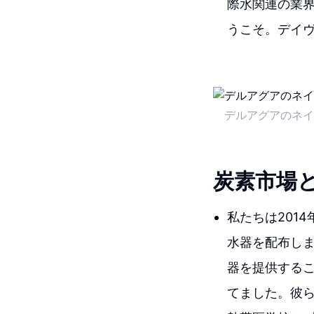
際水関連の業
うこそ。デイ
デルアグアのネイ
炭素市場
私たちは201
水器を配布し
器を提供するこ
てました。彼