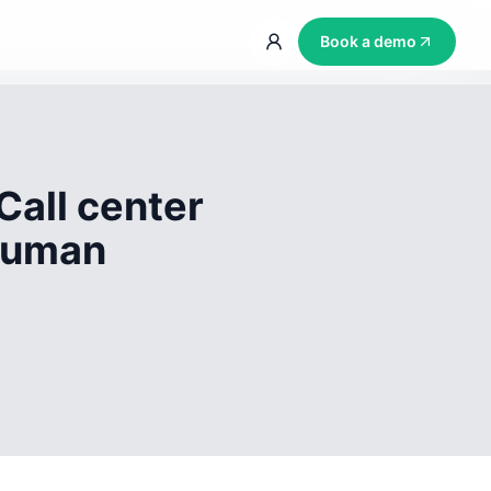
Book a demo
Call center
 human