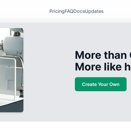
Pricing
FAQ
Docs
Updates
More than 
More like
Create Your Own