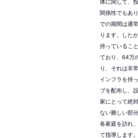
体に関して、
関係性でもあ
での期間は通常
ります。した
持っていること
ており、64万
り、それは非
インフラを持
ブを配布し、
家にとって絶
ない難しい部
各家庭を訪れ
て指導します