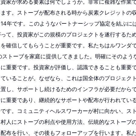
投資家が求める要素は何でしょうか。非常に複雑な作業
ります。ストーブが配布される時から炭素クレジットの
14年です。このようなパートナーシップ協定を結ぶに
がって、投資家がこの規模のプロジェクトを遂行するた
を確信してもらうことが重要です。私たちはルワンダで
のストーブを家庭に提供してきました。明確にそのよう
常に重要です。投資家が評価し、認識できることも重要
っていることが。なぜなら、これは国全体のプロジェク
設置し、サポートし続けるためのインフラが必要だから
対に重要であり、継続的なサポートや配布が行われてい
分です。コミュニティヘルスワーカーが村に向かい、ス
、村人にストーブの利点や使用方法、伝統的なストーブ
。配布を行い、その後もフォローアップを行います。私