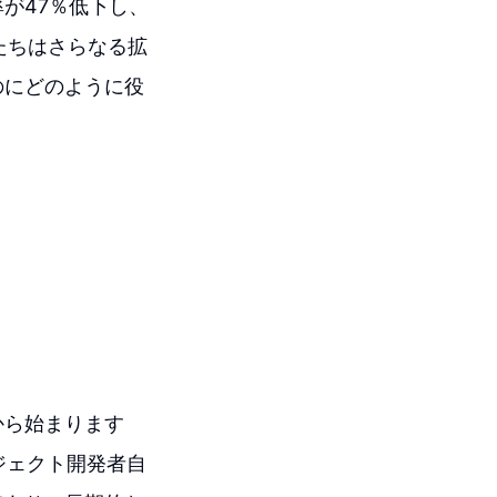
が47％低下し、
たちはさらなる拡
のにどのように役
から始まります
ジェクト開発者自