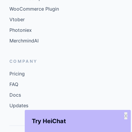
WooCommerce Plugin
Vtober
Photoniex
MerchmindAI
COMPANY
Pricing
FAQ
Docs
Updates
X
Try HeiChat