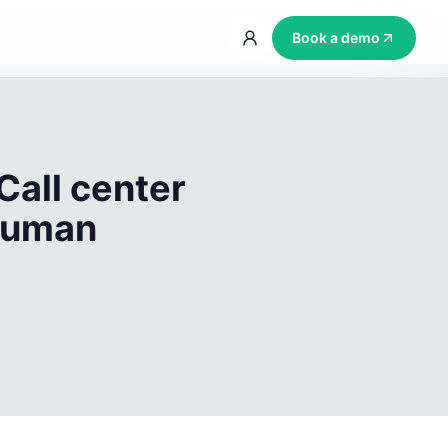
Book a demo
Call center
 human