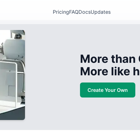
Pricing
FAQ
Docs
Updates
More than 
More like
Create Your Own