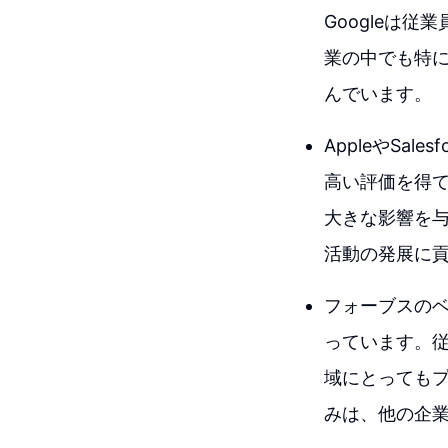
Googleは
業の中でも特
んでいます。
AppleやSa
高い評価を得
大きな影響を
活動の発展に
フォーブスの
っています。
域にとってもプ
みは、他の企