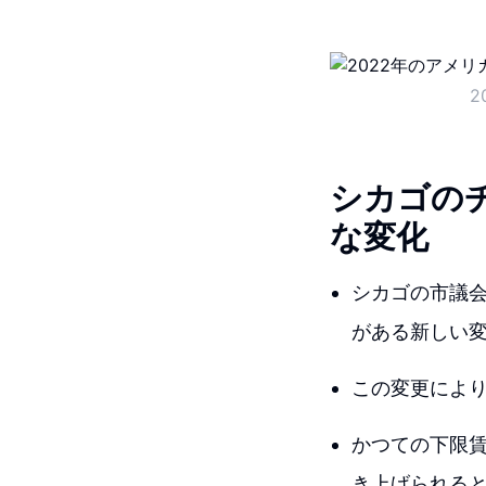
2
シカゴの
な変化
シカゴの市議
がある新しい
この変更によ
かつての下限
き上げられる