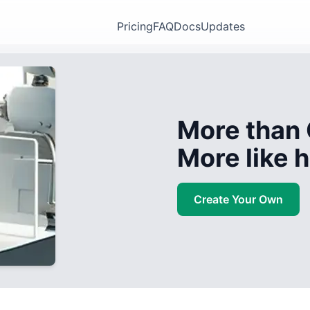
Pricing
FAQ
Docs
Updates
More than 
More like
Create Your Own