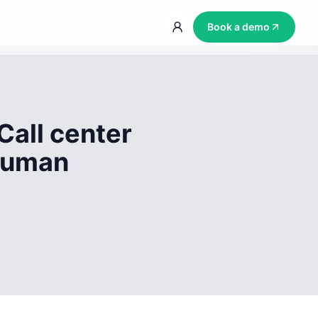
Book a demo
Call center
 human