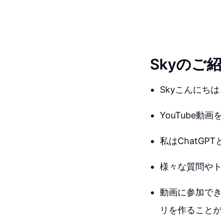
Skyのご
Skyこんにち
YouTube
私はChatGP
様々な質問や
動画に参加で
リを作ること