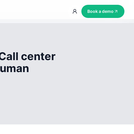
Book a demo
Call center
 human