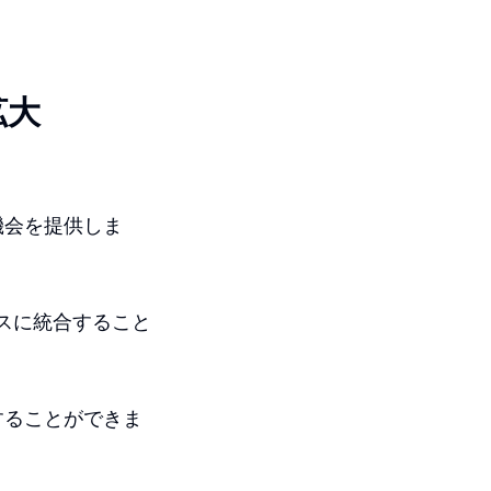
拡大
機会を提供しま
スに統合すること
することができま