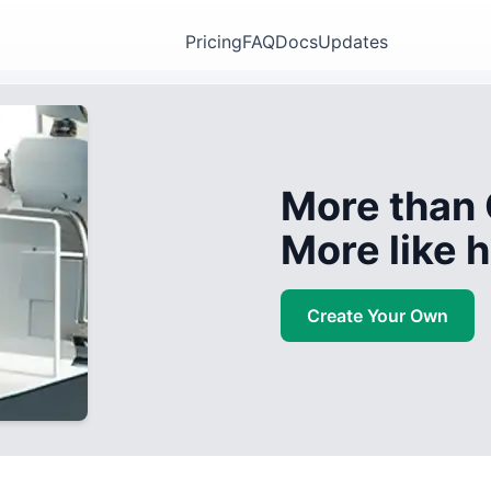
Pricing
FAQ
Docs
Updates
More than 
More like
Create Your Own