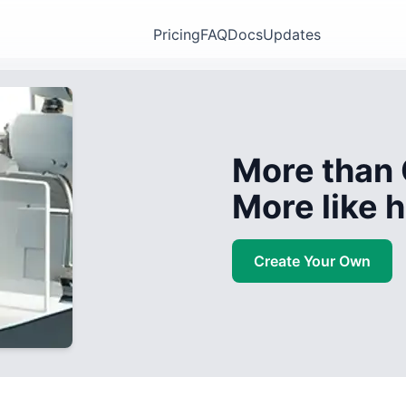
Pricing
FAQ
Docs
Updates
More than 
More like
Create Your Own