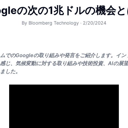
ogleの次の1兆ドルの機会
By
Bloomberg Technology
·
2/20/2024
ムでのGoogleの取り組みや発言をご紹介します。イ
感じ、気候変動に対する取り組みや技術投資、AIの展
ました。