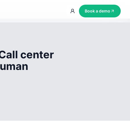
Book a demo
Call center
 human