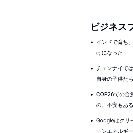
ビジネス
インドで育ち
けになった
チェンナイでは
自身の子供た
COP26での
の、不安もあ
Googleはク
ーンエネルギ