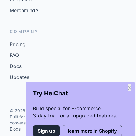
MerchmindAI
COMPANY
Pricing
FAQ
Docs
Updates
X
Try HeiChat
Build special for E-commerce.
©
2026
GenCybers Inc. All rights reserved.
3-day trial for all upgraded features.
Built for storefronts that want faster answers and cleaner
conversions.
Blogs
Sign up
learn more in Shopify