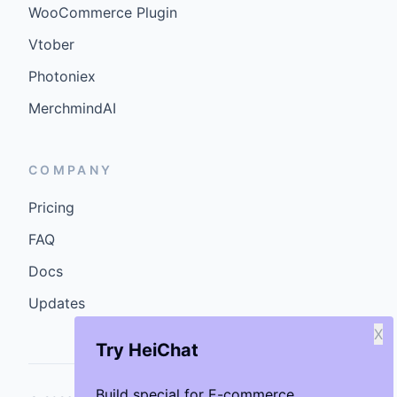
WooCommerce Plugin
Vtober
Photoniex
MerchmindAI
COMPANY
Pricing
FAQ
Docs
Updates
X
Try HeiChat
Build special for E-commerce.