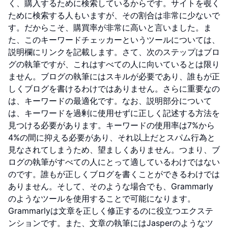
く、購入するために検索しているからです。サイトを覗く
ために検索する人もいますが、その割合は非常に少ないで
す。だからこそ、購買率が非常に高いと言いました。ま
た、このキーワードチェッカーというツールについては、
説明欄にリンクを記載します。さて、次のステップはブロ
グの執筆ですが、これはすべての人に向いているとは限り
ません。ブログの執筆にはスキルが必要であり、誰もが正
しくブログを書けるわけではありません。さらに重要なの
は、キーワードの最適化です。なお、説明部分について
は、キーワードを過剰に使用せずに正しく記述する方法を
見つける必要があります。キーワードの使用率は7%から
4%の間に抑える必要があり、それ以上だとスパム行為と
見なされてしまうため、望ましくありません。つまり、ブ
ログの執筆がすべての人にとって適しているわけではない
のです。誰もが正しくブログを書くことができるわけでは
ありません。そして、そのような場合でも、Grammarly
のようなツールを使用することで可能になります。
Grammarlyは文章を正しく修正するのに役立つエクステ
ンションです。また、文章の執筆にはJasperのようなツ