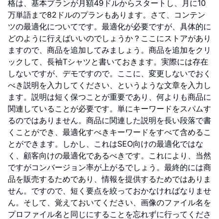
格は、基本プランが月額49ドルからスタートし、月に10
万単語まで82ドルのプランもあります。さて、コンテン
ツの最適化についてです。最適化が必要ですが、具体的に
どのように行えばいいのでしょうか？ここにストアがあり
ますので、商品を追加してみましょう。商品を追加をクリ
ックして、長袖Tシャツと書いておきます。実際には存在
しないですが、デモですので。ここに、変更しないでおく
べき説明を入力してください、というような文章を入力し
ます。説明は短く保つことが重要であり、何よりも商品に
関連していることが必要です。単にキーワードをスパムす
るのではありません。商品に関連した説明を長い段落で書
くことができ、最適化すべきキーワードをすべて含めるこ
とができます。しかし、これはSEO向けの最適化ではな
く、顧客向けの最適化であるべきです。これにより、当然
ですがコンバージョン率が上がるでしょう。最終的には商
品を販売するためであり、情報を提供するためではありま
せん。ですので、短く要点を絞っておかなければなりませ
ん。そして、覚えておいてください、画像のファイル名を
プロファイル名と同じにすることを忘れずに行ってくださ