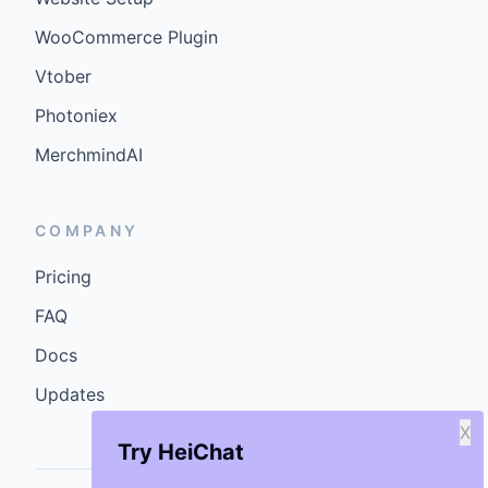
WooCommerce Plugin
Vtober
Photoniex
MerchmindAI
COMPANY
Pricing
FAQ
Docs
Updates
X
Try HeiChat