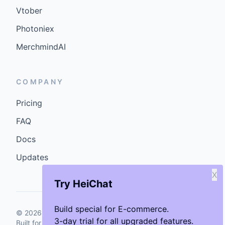
Vtober
Photoniex
MerchmindAI
COMPANY
Pricing
FAQ
Docs
Updates
X
Try HeiChat
Build special for E-commerce.
©
2026
GenCybers Inc. All rights reserved.
3-day trial for all upgraded features.
Built for storefronts that want faster answers and cleaner