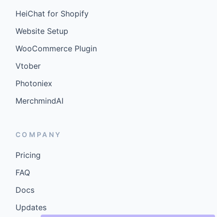
COMPANY
Pricing
FAQ
Docs
Updates
©
2026
GenCybers Inc. All rights reserved.
Built for storefronts that want faster answers and cleaner
conversions.
Blogs