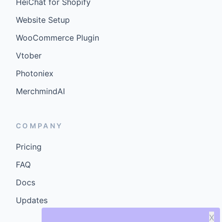
HeiChat for Shopify
Website Setup
WooCommerce Plugin
Vtober
Photoniex
MerchmindAI
COMPANY
Pricing
FAQ
Docs
Updates
X