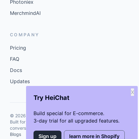
Photoniex
MerchmindAI
COMPANY
Pricing
FAQ
Docs
Updates
X
Try HeiChat
Build special for E-commerce.
©
2026
GenCybers Inc. All rights reserved.
3-day trial for all upgraded features.
Built for storefronts that want faster answers and cleaner
conversions.
Blogs
Sign up
learn more in Shopify