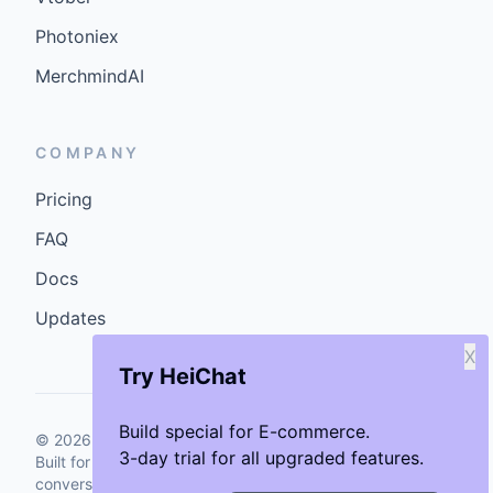
Photoniex
MerchmindAI
COMPANY
Pricing
FAQ
Docs
Updates
X
Try HeiChat
Build special for E-commerce.
©
2026
GenCybers Inc. All rights reserved.
3-day trial for all upgraded features.
Built for storefronts that want faster answers and cleaner
conversions.