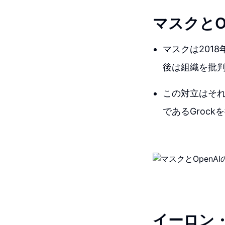
マスクとO
マスクは201
後は組織を批
この対立はそれ
であるGroc
イーロン