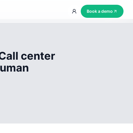
Book a demo
Call center
 human