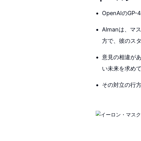
OpenAIのG
Almanは、
方で、彼のス
意見の相違があ
い未来を求め
その対立の行