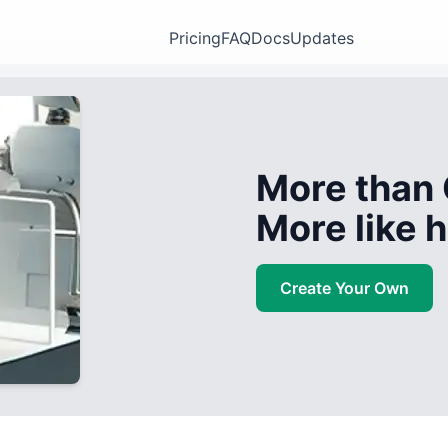
Pricing
FAQ
Docs
Updates
More than 
More like
Create Your Own