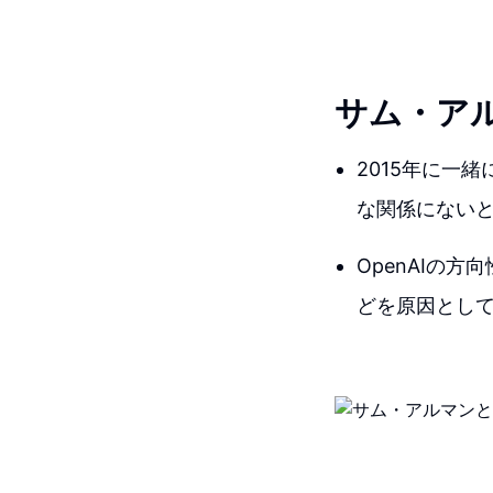
サム・ア
2015年に一
な関係にない
OpenAIの
どを原因とし