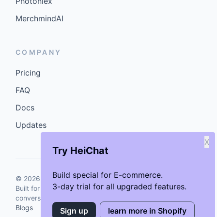
Photoniex
MerchmindAI
COMPANY
Pricing
FAQ
Docs
Updates
X
Try HeiChat
Build special for E-commerce.
©
2026
GenCybers Inc. All rights reserved.
3-day trial for all upgraded features.
Built for storefronts that want faster answers and cleaner
conversions.
Blogs
Sign up
learn more in Shopify