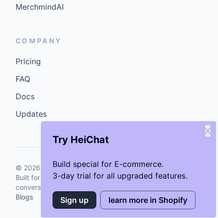
MerchmindAI
COMPANY
Pricing
FAQ
Docs
Updates
X
Try HeiChat
Build special for E-commerce.
©
2026
GenCybers Inc. All rights reserved.
3-day trial for all upgraded features.
Built for storefronts that want faster answers and cleaner
conversions.
Blogs
Sign up
learn more in Shopify