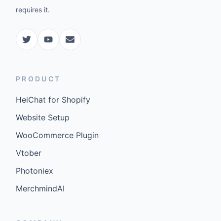
requires it.
PRODUCT
HeiChat for Shopify
Website Setup
WooCommerce Plugin
Vtober
Photoniex
MerchmindAI