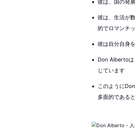
彼は、国の発
彼は、生活が
的でロマンチ
彼は自分自身
Don Alb
じています
このようにDon
多面的である