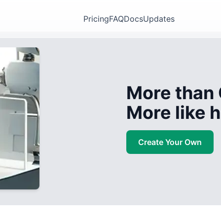
Pricing
FAQ
Docs
Updates
More than 
More like
Create Your Own