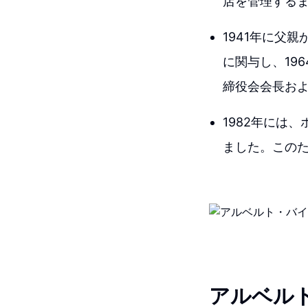
店を管理する
1941年に父
に関与し、19
締役会会長お
1982年には
ました。このた
アルベル