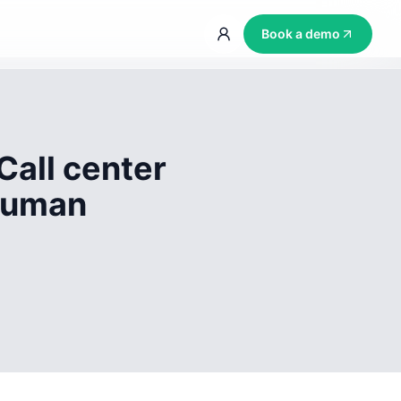
Book a demo
Call center
 human