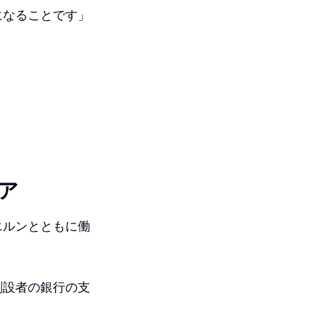
になることです」
ア
エルンとともに働
創設者の銀行の支