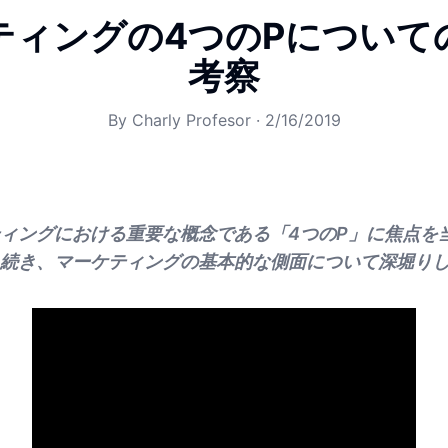
ティングの4つのPについて
考察
By
Charly Profesor
·
2/16/2019
ィングにおける重要な概念である「4つのP」に焦点を
続き、マーケティングの基本的な側面について深堀り