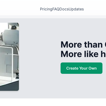
Pricing
FAQ
Docs
Updates
More than 
More like
Create Your Own