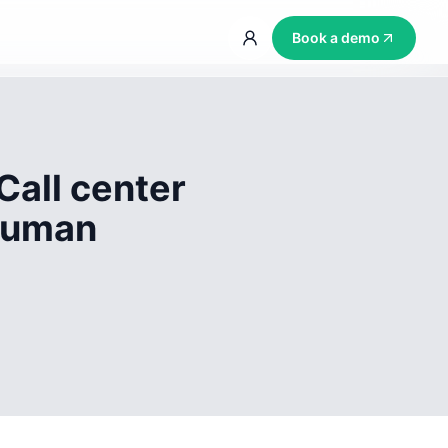
Book a demo
Call center
 human