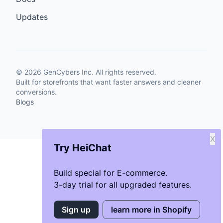
Updates
©
2026
GenCybers Inc. All rights reserved.
Built for storefronts that want faster answers and cleaner
conversions.
Blogs
X
Try HeiChat
Build special for E-commerce.
3-day trial for all upgraded features.
Sign up
learn more in Shopify