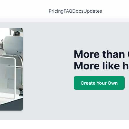
Pricing
FAQ
Docs
Updates
More than 
More like
Create Your Own