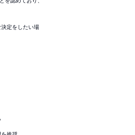
ことを認めており、
な決定をしたい場
る
理を推奨