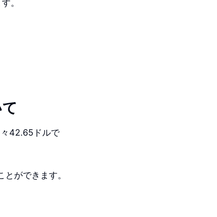
ます。
いて
月々42.65ドルで
ることができます。