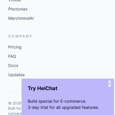
Photoniex
MerchmindAI
COMPANY
Pricing
FAQ
Docs
Updates
X
Try HeiChat
Build special for E-commerce.
©
2026
GenCybers Inc. All rights reserved.
3-day trial for all upgraded features.
Built for storefronts that want faster answers and cleaner
conversions.