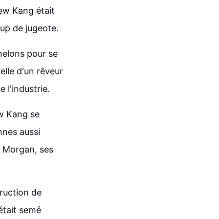
ew Kang était
up de jugeote.
helons pour se
lle d'un rêveur
e l'industrie.
ew Kang se
nnes aussi
P Morgan, ses
truction de
 était semé