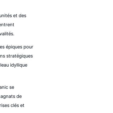
nités et des
entrent
alités.
lles épiques pour
ons stratégiques
eau idyllique
anic se
magnats de
ises clés et