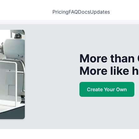
Pricing
FAQ
Docs
Updates
More than 
More like
Create Your Own