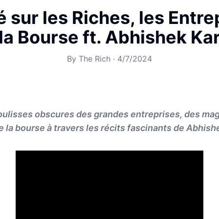
é sur les Riches, les Entre
la Bourse ft. Abhishek Ka
By
The Rich
·
4/7/2024
oulisses obscures des grandes entreprises, des mag
e la bourse à travers les récits fascinants de Abhish