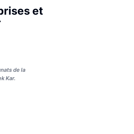
prises et
r
nats de la
ek Kar.