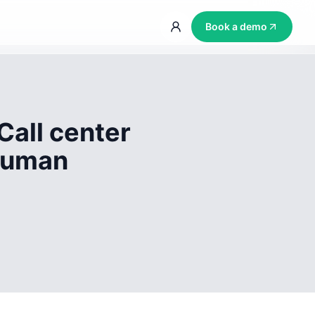
Book a demo
Call center
 human