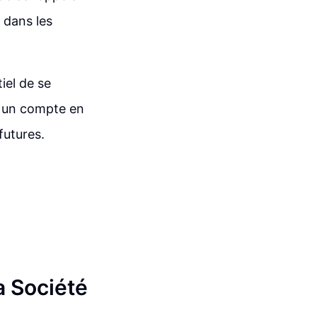
e dans les
tiel de se
r un compte en
futures.
la Société