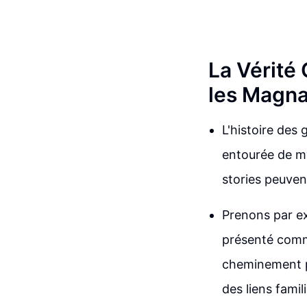
La Vérité
les Magnat
L'histoire des
entourée de my
stories peuven
Prenons par ex
présenté comme
cheminement pl
des liens fami