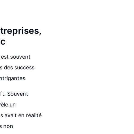
treprises,
ic
 est souvent
es des success
ntrigantes.
ft. Souvent
vèle un
 avait en réalité
es non