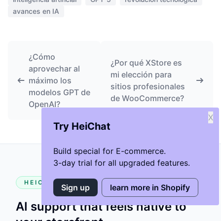
avances en IA
¿Cómo
¿Por qué XStore es
aprovechar al
mi elección para
máximo los
sitios profesionales
modelos GPT de
de WooCommerce?
OpenAI?
X
Try HeiChat
Build special for E-commerce.
3-day trial for all upgraded features.
HEICHAT
Sign up
learn more in Shopify
AI support that feels native to